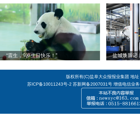
“震生，9岁生日快乐！”
版权所有(C)盐阜大众报报业集团 地址：江
苏ICP备10011243号-2
苏新网备2007031号 增值电信业务