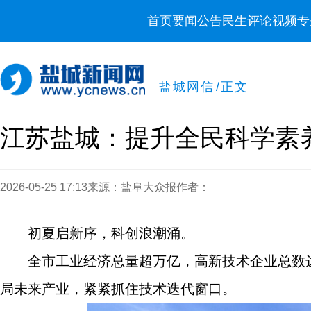
首页
要闻
公告
民生
评论
视频
专
盐城网信
/
正文
江苏盐城：提升全民科学素
2026-05-25 17:13
来源：盐阜大众报
作者：
初夏启新序，科创浪潮涌。
全市工业经济总量超万亿，高新技术企业总数达
局未来产业，紧紧抓住技术迭代窗口。