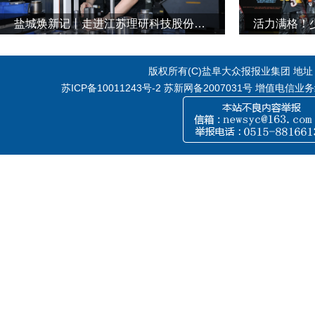
盐城焕新记丨走进江苏理研科技股份有限公司
活力满格！
版权所有(C)盐阜大众报报业集团 地址：江
苏ICP备10011243号-2
苏新网备2007031号 增值电信业务