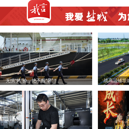
无惧“烤”验，绝不服“暑”！
战高温铺坦