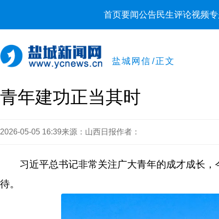
首页
要闻
公告
民生
评论
视频
专
盐城网信
/
正文
青年建功正当其时
2026-05-05 16:39
来源：山西日报
作者：
习近平总书记非常关注广大青年的成才成长，
待。