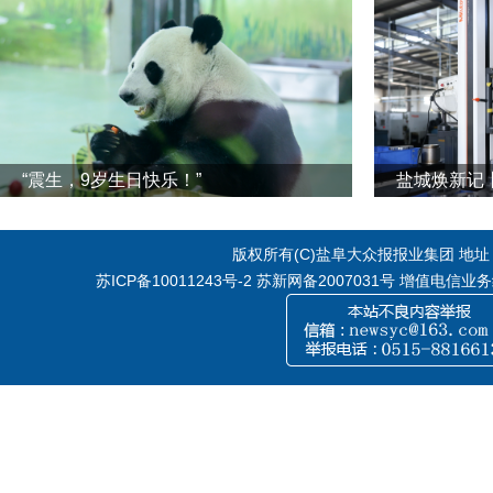
“震生，9岁生日快乐！”
版权所有(C)盐阜大众报报业集团 地址：江
苏ICP备10011243号-2
苏新网备2007031号 增值电信业务