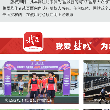
版权声明：凡本网注明来源为“盐城新闻网”或“盐阜大众报
集团及作者或页面内声明的版权人所有。任何媒体、网站或个
书面授权的，在使用时必须注明上述来源。
客场备战！盐城队赛前踩场！
无惧“烤”验