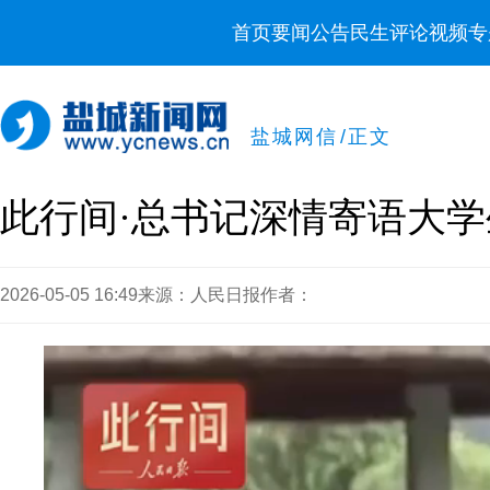
首页
要闻
公告
民生
评论
视频
专
盐城网信
/
正文
此行间·总书记深情寄语大学
2026-05-05 16:49
来源：人民日报
作者：