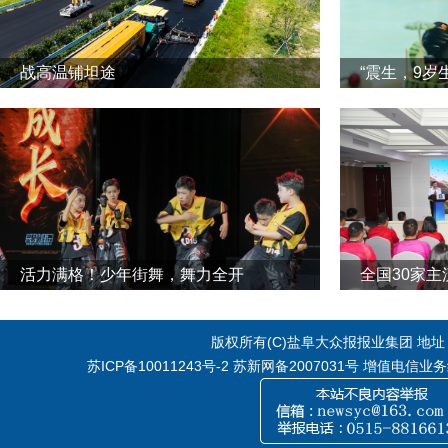
战高温铺坦途
“震生，9岁
活力满格！少年街舞，舞力全开
全国30家
版权所有(C)盐阜大众报报业集团 地址：江
苏ICP备10011243号-2
苏新网备2007031号 增值电信业务