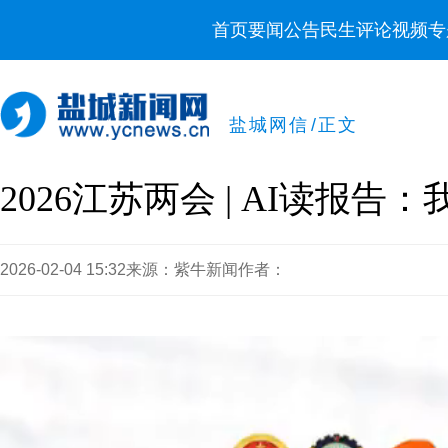
首页
要闻
公告
民生
评论
视频
专
盐城网信
/
正文
2026江苏两会 | AI读报告
2026-02-04 15:32
来源：紫牛新闻
作者：