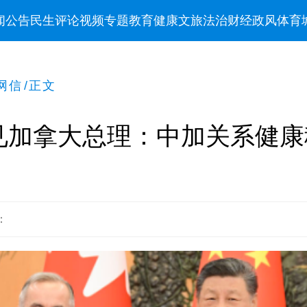
闻
公告
民生
评论
视频
专题
教育
健康
文旅
法治
财经
政风
体育
网信
/
正文
见加拿大总理：中加关系健康
：