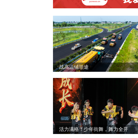
战高温铺坦途
活力满格！少年街舞，舞力全开