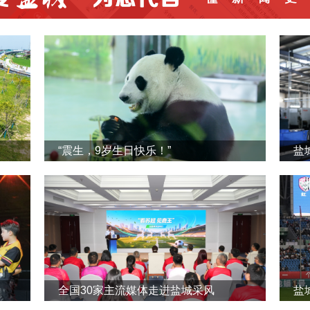
“震生，9岁生日快乐！”
全国30家主流媒体走进盐城采风
盐