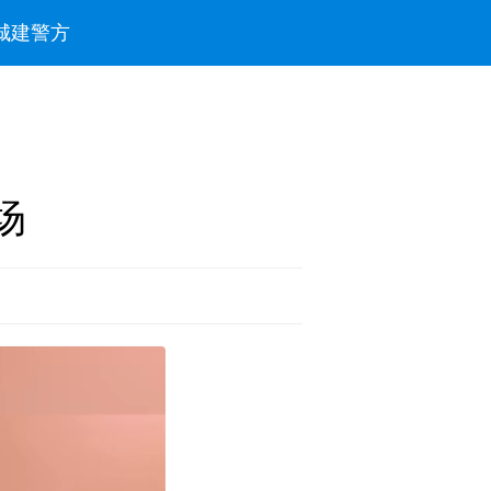
城建
警方
场