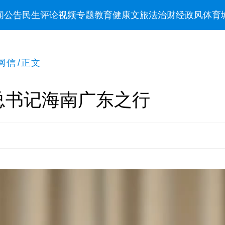
闻
公告
民生
评论
视频
专题
教育
健康
文旅
法治
财经
政风
体育
网信
/
正文
总书记海南广东之行