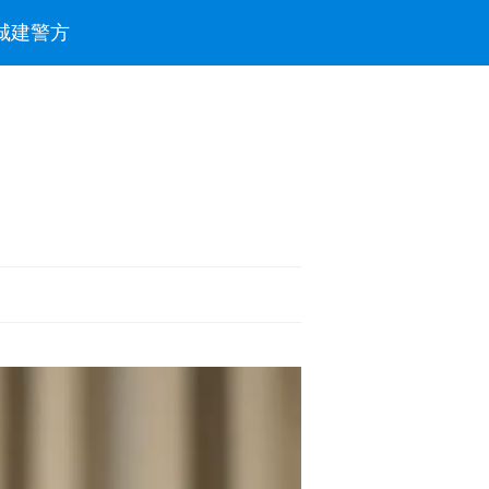
城建
警方