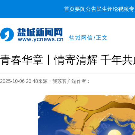
首页
要闻
公告
民生
评论
视频
专
盐城网信
/
正文
青春华章丨情寄清辉 千年共
2025-10-06 20:48
来源：我苏客户端
作者：