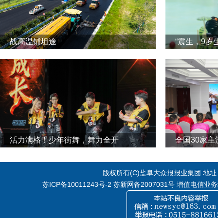
战高温铺坦途
“震生，9岁
活力满格！少年街舞，舞力全开
全国30家
版权所有(C)盐阜大众报报业集团 地址：江
苏ICP备10011243号-2
苏新网备2007031号 增值电信业务