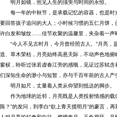
明月如镜，照见人生的须臾与时间的永恒。
每一年的中秋节，是承载记忆的容器，也是时
要回答孩子追问的大人；小时候习惯的五仁月饼，
许白发和皱纹……佳节欢聚的温馨里，夹杂着一声
“今人不见古时月，今月曾经照古人。”月亮
迭、草木荣枯，月亮始终高悬天际，不动声色地俯
窗棂，聆听过张若虚春江旁的感慨，见证过苏轼含
们深知生命的渺小与短暂，亦与千百年前的古人产
明月如尺，丈量着人类从仰望到抵达的脚步。
作为地球的近邻，月亮既是人类投射情感的载
陈？”的发问，到李白“欲上青天揽明月”的豪言，
人对月亮的好奇和向往。嫦娥奔月、玉兔捣药、吴