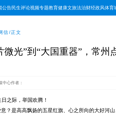
闻
公告
民生
评论
视频
专题
教育
健康
文旅
法治
财经
政风
体育
网信
/
正文
芯片微光”到“大国重器”，常州
媒中心
作者：
生日之际，举国欢腾！
爱意？是高高飘扬的五星红旗、心之所向的大好河山