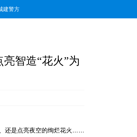
城建
警方
点亮智造“花火”为
、还是点亮夜空的绚烂花火……