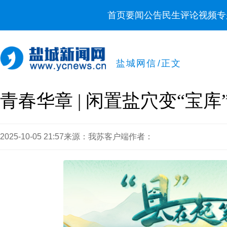
首页
要闻
公告
民生
评论
视频
专
盐城网信
/
正文
青春华章 | 闲置盐穴变“宝库
2025-10-05 21:57
来源：我苏客户端
作者：