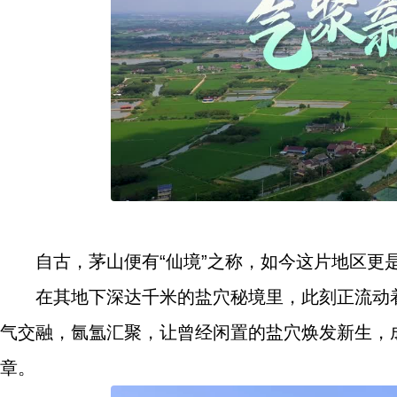
自古，茅山便有“仙境”之称，如今这片地区更是
在其地下深达千米的盐穴秘境里，此刻正流动
气交融，氤氲汇聚，让曾经闲置的盐穴焕发新生，
章。