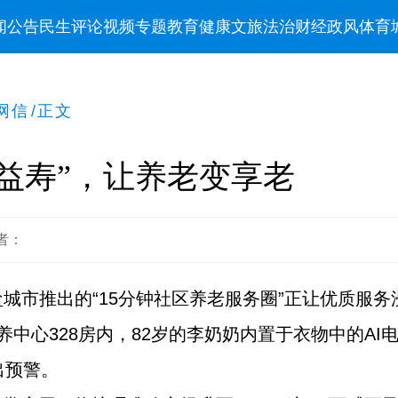
闻
公告
民生
评论
视频
专题
教育
健康
文旅
法治
财经
政风
体育
网信
/
正文
益寿”，让养老变享老
者：
城市推出的“15分钟社区养老服务圈”正让优质服
养中心328房内，82岁的李奶奶内置于衣物中的A
出预警。