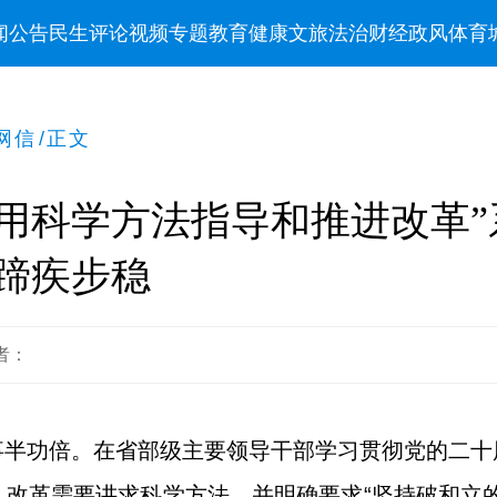
闻
公告
民生
评论
视频
专题
教育
健康
文旅
法治
财经
政风
体育
网信
/
正文
用科学方法指导和推进改革”
蹄疾步稳
者：
事半功倍。在省部级主要领导干部学习贯彻党的二十
改革需要讲求科学方法，并明确要求“坚持破和立