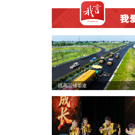
战高温铺坦途