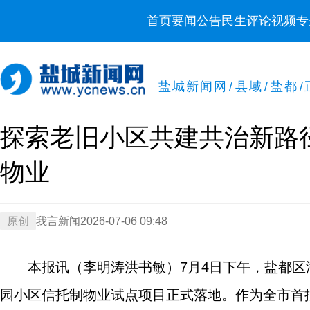
首页
要闻
公告
民生
评论
视频
专
盐城新闻网
/
县域
/
盐都
/
探索老旧小区共建共治新路
物业
原创
我言新闻
2026-07-06 09:48
本报讯（李明涛洪书敏）7月4日下午，盐都
园小区信托制物业试点项目正式落地。作为全市首