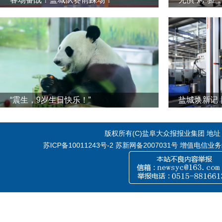
“震生，9岁生日快乐！”
版权所有(C)盐阜大众报报业集团 地址：江
苏ICP备10011243号-2
苏新网备2007031号 增值电信业务