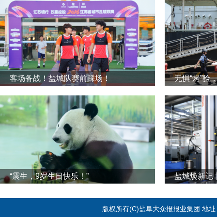
客场备战！盐城队赛前踩场！
无惧“烤”验
“震生，9岁生日快乐！”
版权所有(C)盐阜大众报报业集团 地址：江