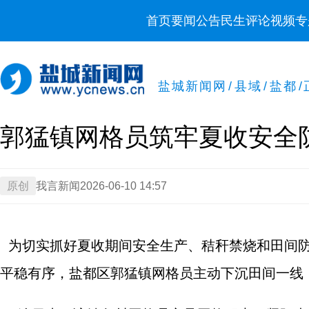
首页
要闻
公告
民生
评论
视频
专
盐城新闻网
/
县域
/
盐都
/
郭猛镇网格员筑牢夏收安全
原创
我言新闻
2026-06-10 14:57
为切实抓好夏收期间安全生产、秸秆禁烧和田间防
平稳有序，盐都区郭猛镇网格员主动下沉田间一线