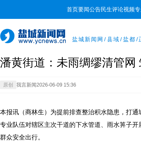
首页
要闻
公告
民生
评论
视频
专
盐城新闻网
/
县域
/
盐都
/
潘黄街道：未雨绸缪清管网
原创
我言新闻
2026-06-09 15:36
本报讯（商林生）为提前排查整治积水隐患，打通
专业队伍对辖区主次干道的下水管道、雨水箅子开
群众安全出行。