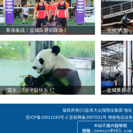
客场备战！盐城队赛前踩场！
无惧“烤”验
“震生，9岁生日快乐！”
版权所有(C)盐阜大众报报业集团 地址：江
苏ICP备10011243号-2
苏新网备2007031号 增值电信业务