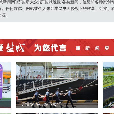
城新闻网”或“盐阜大众报”“盐城晚报”各类新闻﹑信息和各种原
有。任何媒体、网站或个人未经本网书面授权不得转载、链接、
来源。
无惧“烤”验，绝不服“暑”！
战