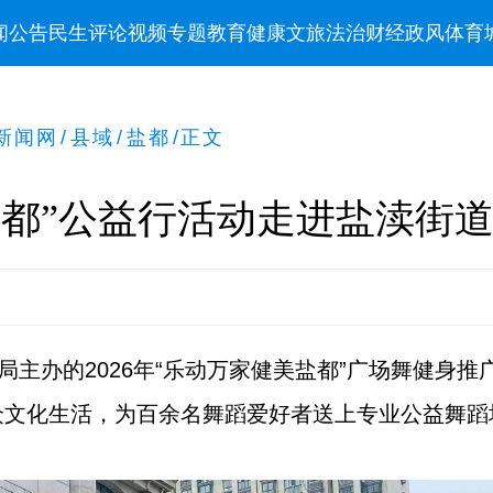
闻
公告
民生
评论
视频
专题
教育
健康
文旅
法治
财经
政风
体育
新闻网
/
县域
/
盐都
/
正文
盐都”公益行活动走进盐渎街
旅局主办的2026年“乐动万家健美盐都”广场舞健身
众文化生活，为百余名舞蹈爱好者送上专业公益舞蹈