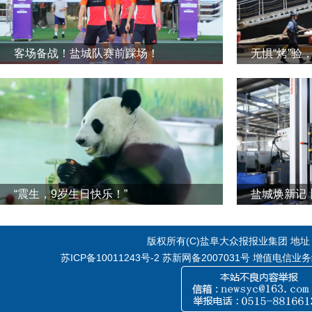
客场备战！盐城队赛前踩场！
无惧“烤”验
“震生，9岁生日快乐！”
版权所有(C)盐阜大众报报业集团 地址：江
苏ICP备10011243号-2
苏新网备2007031号 增值电信业务