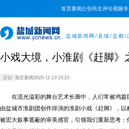
首页
要闻
公告
民生
评论
视频
专
盐城新闻网
/
县域
/
盐都
/
小戏大境，小淮剧《赶脚》
原创
我言新闻
2025-11-13 15:23
在流光溢彩的舞台艺术长廊中，人们常被鸿篇
由盐城市淮剧团创作排演的淮剧小戏《赶脚》，以
被宏大叙事遮蔽的审美感官，引领我们重新思考：