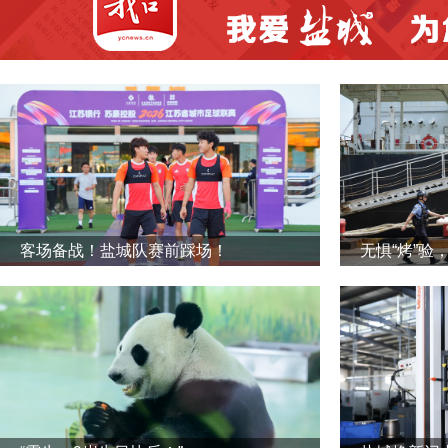
客场备战！盐城队赛前踩场！
无惧“烤”验