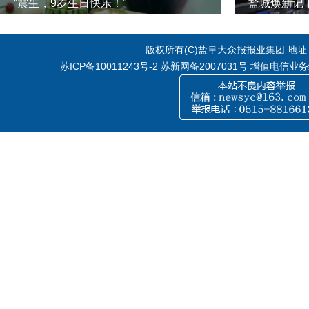
“震生，9岁生日快乐！”
版权所有(C)盐阜大众报报业集团 地址：江
苏ICP备10011243号-2
苏新网备2007031号 增值电信业务