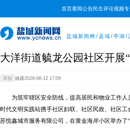
首页
要闻
公告
民生
评论
视频
专
盐城新闻网
/
县域
/
亭湖
/
大洋街道毓龙公园社区开展“
原创
姚露
2026-06-12 17:09
为筑牢辖区安全防线，提高居民和物业工作人
时代文明实践站携手社区妇联、社区民政、社区工
苏悦鑫城市服务有限公司，在黄金海岸小区举办了“