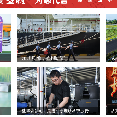
无惧“烤”验，绝不服“暑”！
战
盐城焕新记丨走进江苏理研科技股份有限公司
活