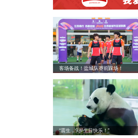
客场备战！盐城队赛前踩场！
“震生，9岁生日快乐！”