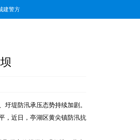
城建
警方
堤坝
、圩堤防汛承压态势持续加剧。
平，近日，亭湖区黄尖镇防汛抗