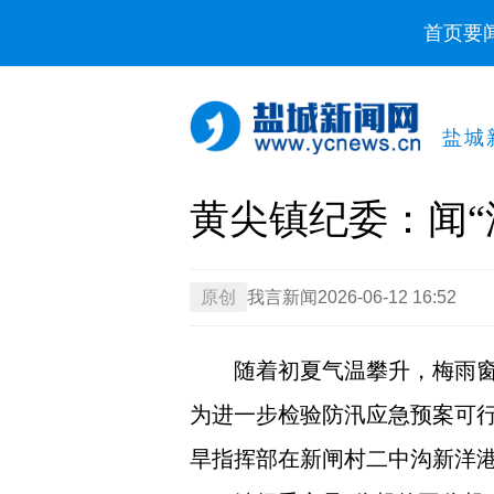
首页
要
盐城
黄尖镇纪委：闻“
原创
我言新闻
2026-06-12 16:52
随着初夏气温攀升，梅雨
为进一步检验防汛应急预案可
旱指挥部在新闸村二中沟新洋港