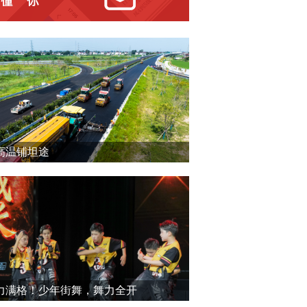
高温铺坦途
力满格！少年街舞，舞力全开