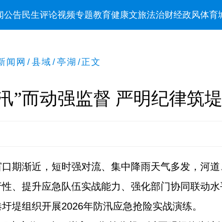
闻
公告
民生
评论
视频
专题
教育
健康
文旅
法治
财经
政风
体育
新闻网
/
县域
/
亭湖
/
正文
汛”而动强监督 严明纪律筑
窗口期渐近，短时强对流、集中降雨天气多发，河道
行性、提升应急队伍实战能力、强化部门协同联动水
圩堤组织开展2026年防汛应急抢险实战演练。