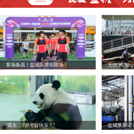
客场备战！盐城队赛前踩场！
无惧“烤”验
“震生，9岁生日快乐！”