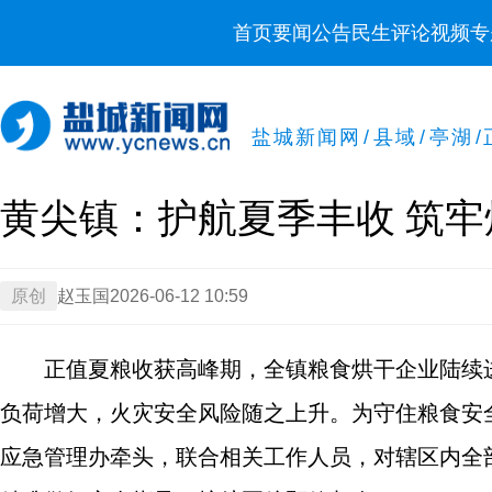
首页
要闻
公告
民生
评论
视频
专
盐城新闻网
/
县域
/
亭湖
/
黄尖镇：护航夏季丰收 筑
原创
赵玉国
2026-06-12 10:59
正值夏粮收获高峰期，全镇粮食烘干企业陆续
负荷增大，火灾安全风险随之上升。为守住粮食安全
应急管理办牵头，联合相关工作人员，对辖区内全