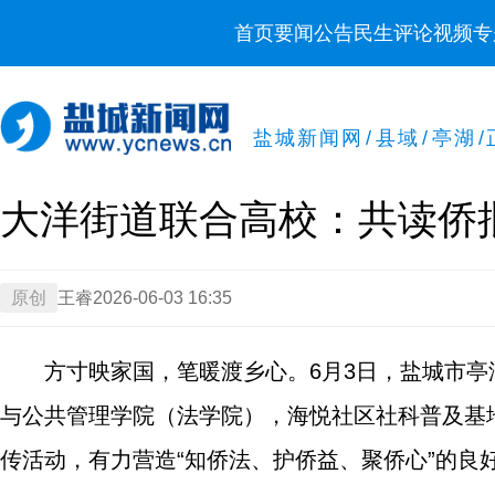
首页
要闻
公告
民生
评论
视频
专
盐城新闻网
/
县域
/
亭湖
/
大洋街道联合高校：共读侨
原创
王睿
2026-06-03 16:35
方寸映家国，笔暖渡乡心。6月3日，盐城市
与公共管理学院（法学院），海悦社区社科普及基
传活动，有力营造“知侨法、护侨益、聚侨心”的良