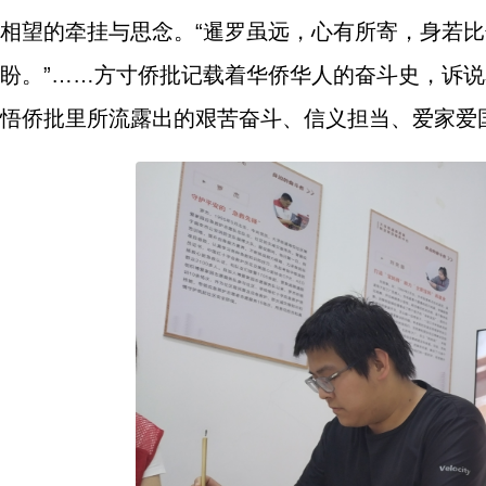
相望的牵挂与思念。“暹罗虽远，心有所寄，身若比
盼。”……方寸侨批记载着华侨华人的奋斗史，诉
悟侨批里所流露出的艰苦奋斗、信义担当、爱家爱