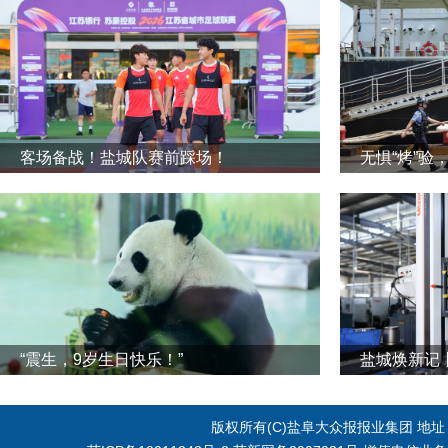
客场备战！盐城队赛前踩场！
无惧“烤”验
“震生，9岁生日快乐！”
版权所有(C)盐阜大众报报业集团 地址：江