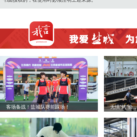
客场备战！盐城队赛前踩场！
无惧“烤”验