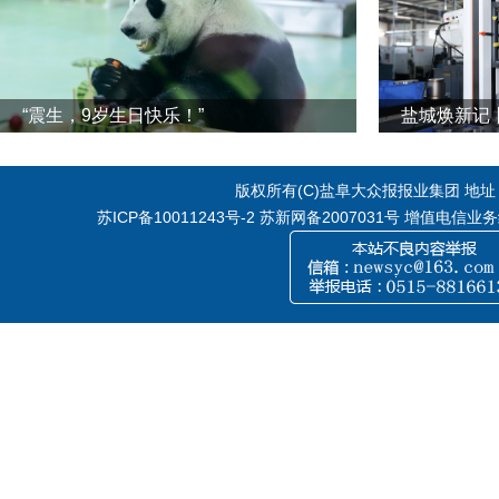
“震生，9岁生日快乐！”
版权所有(C)盐阜大众报报业集团 地址：江
苏ICP备10011243号-2
苏新网备2007031号 增值电信业务