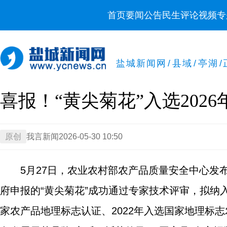
首页
要闻
公告
民生
评论
视频
专
盐城新闻网
/
县域
/
亭湖
/
喜报！“黄尖菊花”入选202
原创
我言新闻
2026-05-30 10:50
5月27日，农业农村部农产品质量安全中心发
府申报的“黄尖菊花”成功通过专家技术评审，拟纳入
家农产品地理标志认证、2022年入选国家地理标志