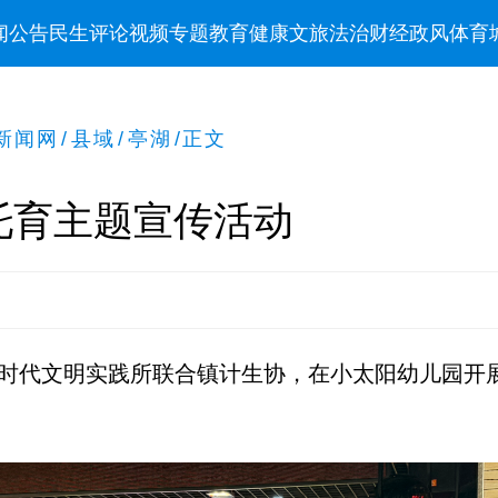
闻
公告
民生
评论
视频
专题
教育
健康
文旅
法治
财经
政风
体育
新闻网
/
县域
/
亭湖
/
正文
托育主题宣传活动
新时代文明实践所联合镇计生协，在小太阳幼儿园开