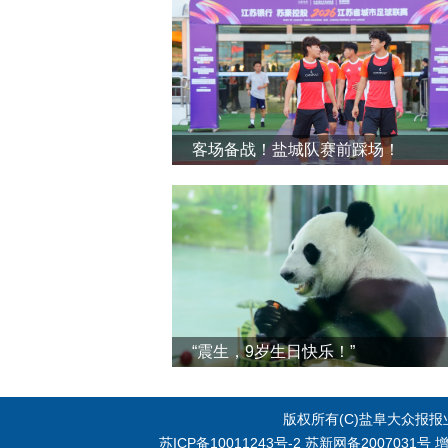
客场备战！盐城队赛前踩场！
“震生，9岁生日快乐！”
版权所有(C)盐阜大众报报业集
苏ICP备10011243号-2
苏新网备2007031号