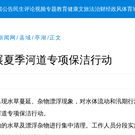
闻
公告
民生
评论
视频
专题
教育
健康
文旅
法治
财经
政风
体育
新闻网
/
县域
/
亭湖
/
正文
展夏季河道专项保洁行动
出现水草蔓延、杂物漂浮现象，对水体流动和汛期行
河道专项保洁行动。
内的水草及漂浮杂物进行集中清理。工作人员分段实