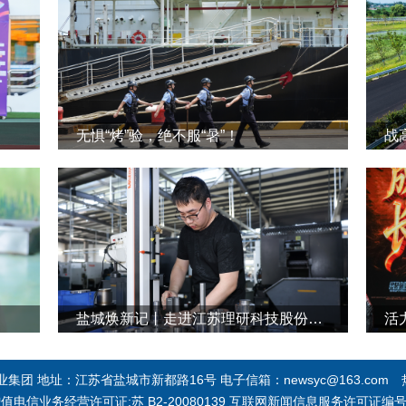
无惧“烤”验，绝不服“暑”！
战
盐城焕新记丨走进江苏理研科技股份有限公司
活
团 地址：江苏省盐城市新都路16号 电子信箱：newsyc@163.com 热线
 增值电信业务经营许可证:苏 B2-20080139 互联网新闻信息服务许可证编