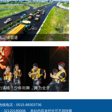
高温铺坦途
力满格！少年街舞，舞力全开
电话：0515-88303736
号：32120180006 本站内容未经许可不得转载