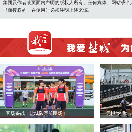
集团及作者或页面内声明的版权人所有。任何媒体、网站或个
书面授权的，在使用时必须注明上述来源。
客场备战！盐城队赛前踩场！
无惧“烤”验