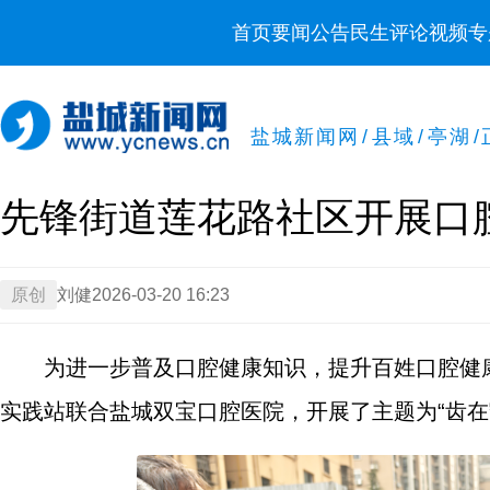
首页
要闻
公告
民生
评论
视频
专
盐城新闻网
/
县域
/
亭湖
/
先锋街道莲花路社区开展口
原创
刘健
2026-03-20 16:23
为进一步普及口腔健康知识，提升百姓口腔健
实践站联合盐城双宝口腔医院，开展了主题为“齿在