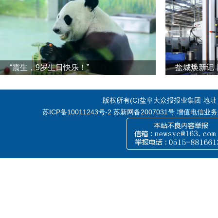
“震生，9岁生日快乐！”
版权所有(C)盐阜大众报报业集团 地址：江
苏ICP备10011243号-2
苏新网备2007031号 增值电信业务