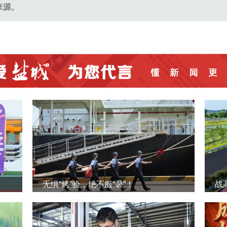
来源。
无惧“烤”验，绝不服“暑”！
战