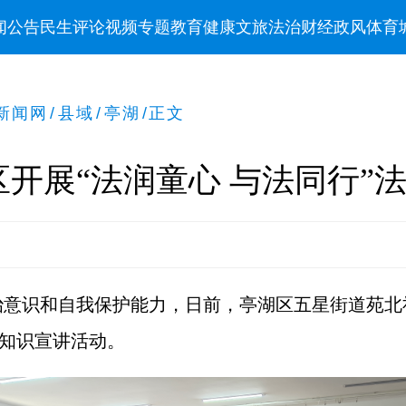
闻
公告
民生
评论
视频
专题
教育
健康
文旅
法治
财经
政风
体育
新闻网
/
县域
/
亭湖
/
正文
开展“法润童心 与法同行”
治意识和自我保护能力，日前，亭湖区五星街道苑北
治知识宣讲活动。