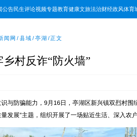
闻
公告
民生
评论
视频
专题
教育
健康
文旅
法治
财经
政风
体育
新闻网
/
县域
/
亭湖
/
正文
乡村反诈“防火墙”
识与防骗能力，9月16日，亭湖区新兴镇双烈村围
质量发展”主题，组织开展了一场贴近生活、深入农