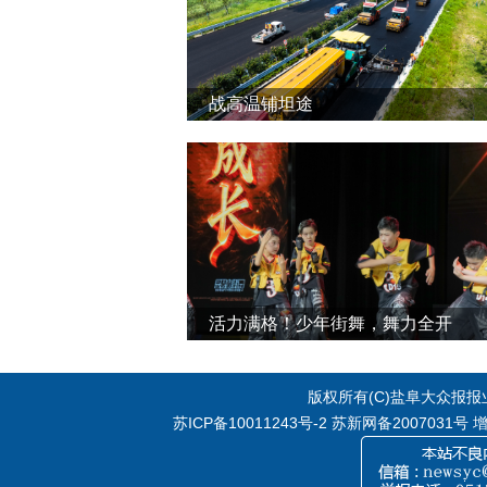
战高温铺坦途
活力满格！少年街舞，舞力全开
版权所有(C)盐阜大众报报业集
苏ICP备10011243号-2
苏新网备2007031号