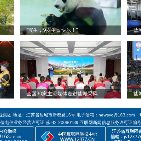
“震生，9岁生日快乐！”
全国30家主流媒体走进盐城采风
盐
团 地址：江苏省盐城市新都路16号 电子信箱：newsyc@163.com 热线
 增值电信业务经营许可证:苏 B2-20080139 互联网新闻信息服务许可证编