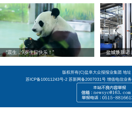
“震生，9岁生日快乐！”
版权所有(C)盐阜大众报报业集团 地址：江
苏ICP备10011243号-2
苏新网备2007031号 增值电信业务