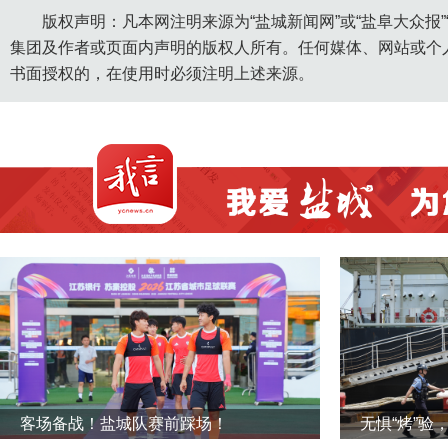
版权声明：凡本网注明来源为“盐城新闻网”或“盐阜大众报
集团及作者或页面内声明的版权人所有。任何媒体、网站或个
书面授权的，在使用时必须注明上述来源。
客场备战！盐城队赛前踩场！
无惧“烤”验