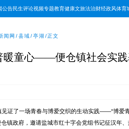
闻
公告
民生
评论
视频
专题
教育
健康
文旅
法治
财经
政风
体育
新闻网
/
县域
/
亭湖
/
正文
普暖童心——便仓镇社会实践
镇见证了一场青春与博爱交织的生动实践——“博爱
便仓镇政府，邀请盐城市红十字会党组书记征汉年、