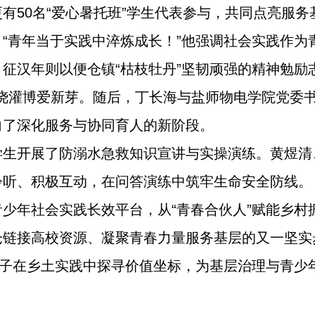
有50名“爱心暑托班”学生代表参与，共同点亮服
“青年当于实践中淬炼成长！”他强调社会实践作为
征汉年则以便仓镇“枯枝牡丹”坚韧顽强的精神勉励
”，浇灌博爱新芽。随后，丁长海与盐师物电学院党委
向了深化服务与协同育人的新阶段。
学生开展了防溺水急救知识宣讲与实操演练。黄煜清
聆听、积极互动，在问答演练中筑牢生命安全防线。
少年社会实践长效平台，从“青春合伙人”赋能乡村振
仓链接高校资源、凝聚青春力量服务基层的又一坚实
学子在乡土实践中探寻价值坐标，为基层治理与青少