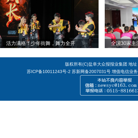
活力满格！少年街舞，舞力全开
全国30家
版权所有(C)盐阜大众报报业集团 地址：江
苏ICP备10011243号-2
苏新网备2007031号 增值电信业务