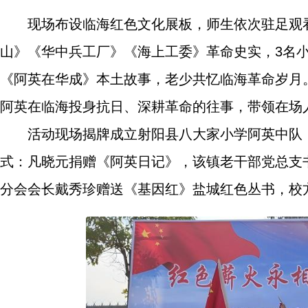
现场布设临海红色文化展板，师生依次驻足观
山》《华中兵工厂》《海上工委》革命史实，3名
《阿英在华成》本土故事，老少共忆临海革命岁月
阿英在临海投身抗日、深耕革命的往事，带领在场
活动现场揭牌成立射阳县八大家小学阿英中队
式：凡晓元捐赠《阿英日记》，该镇老干部党总支
分会会长戴秀珍赠送《基因红》盐城红色丛书，校