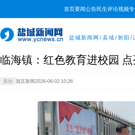
首页
要闻
公告
民生
评论
视频
专
盐城新闻网
/
县域
/
射阳
/
临海镇：红色教育进校园 
原创
我言新闻
2026-06-02 10:26