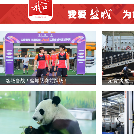
客场备战！盐城队赛前踩场！
无惧“烤”验