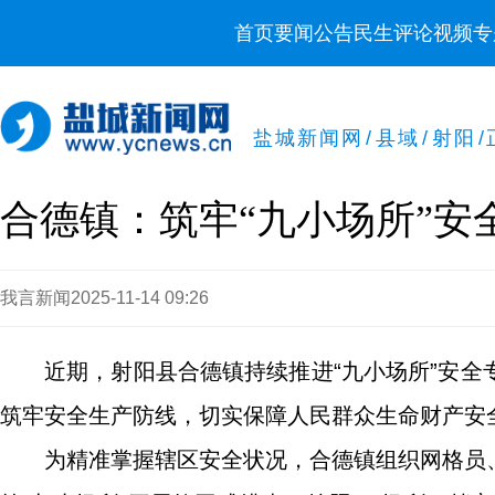
首页
要闻
公告
民生
评论
视频
专
盐城新闻网
/
县域
/
射阳
/
合德镇：筑牢“九小场所”安
我言新闻
2025-11-14 09:26
近期，射阳县合德镇持续推进“九小场所”安
筑牢安全生产防线，切实保障人民群众生命财产安
为精准掌握辖区安全状况，合德镇组织网格员