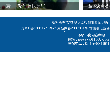
“震生，9岁生日快乐！”
版权所有(C)盐阜大众报报业集团 地址：江
苏ICP备10011243号-2
苏新网备2007031号 增值电信业务