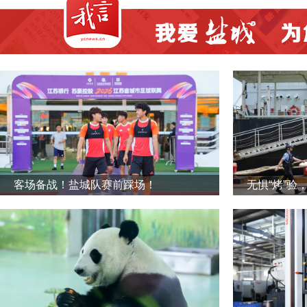
客场备战！盐城队赛前踩场！
无惧“烤”验