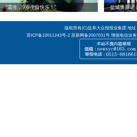
“震生，9岁生日快乐！”
版权所有(C)盐阜大众报报业集团 地址：江
苏ICP备10011243号-2
苏新网备2007031号 增值电信业务