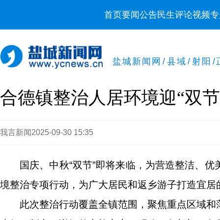
首页
要闻
公告
民生
评论
视频
专
盐城新闻网
/
县域
/
射阳
/
合德镇整治人居环境迎“双节
我言新闻
2025-09-30 15:35
国庆、中秋“双节”即将来临，为营造整洁、
境整治专项行动，为广大居民和返乡游子打造宜居
此次整治行动覆盖全镇范围，聚焦重点区域和