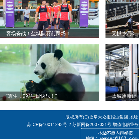
客场备战！盐城队赛前踩场！
无惧“烤”验
“震生，9岁生日快乐！”
版权所有(C)盐阜大众报报业集团 地址：江
苏ICP备10011243号-2
苏新网备2007031号 增值电信业务