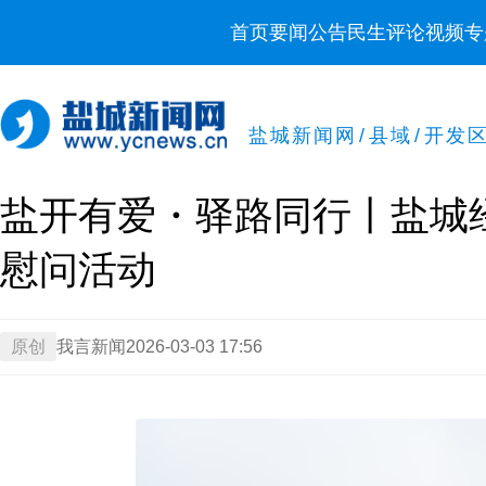
首页
要闻
公告
民生
评论
视频
专
盐城新闻网
/
县域
/
开发
盐开有爱・驿路同行丨盐城
慰问活动
原创
我言新闻
2026-03-03 17:56