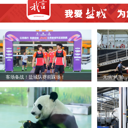
客场备战！盐城队赛前踩场！
无惧“烤”验