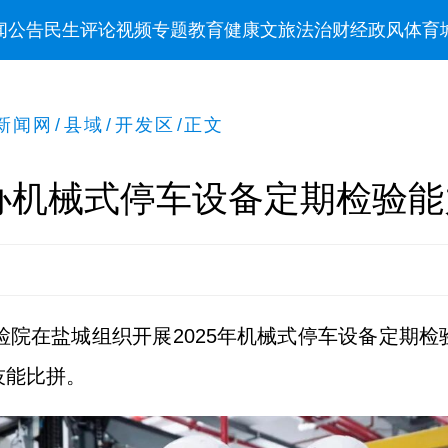
闻
公告
民生
评论
视频
专题
教育
健康
文旅
法治
财经
政风
体育
新闻网
/
县域
/
开发区
/
正文
办机械式停车设备定期检验能
特检院在盐城组织开展2025年机械式停车设备定期检
技能比拼。