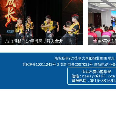
活力满格！少年街舞，舞力全开
全国30家
版权所有(C)盐阜大众报报业集团 地址：江
苏ICP备10011243号-2
苏新网备2007031号 增值电信业务