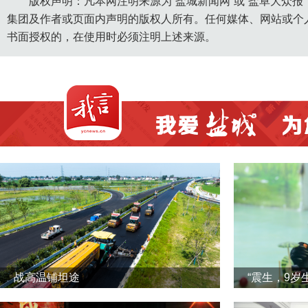
版权声明：凡本网注明来源为“盐城新闻网”或“盐阜大众报
集团及作者或页面内声明的版权人所有。任何媒体、网站或个
书面授权的，在使用时必须注明上述来源。
战高温铺坦途
“震生，9岁