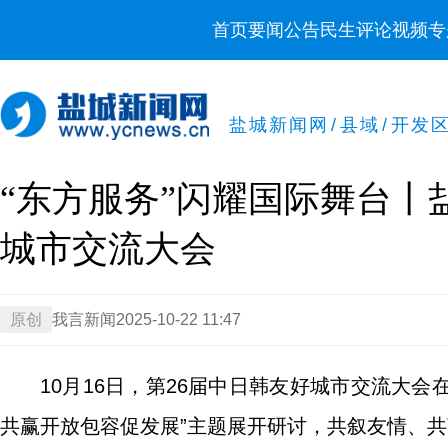
首页
要闻
公告
民生
评论
视频
专
盐城新闻网
/
县域
/
开发
“东方服务”闪耀国际舞台
城市交流大会
原创
我言新闻
2025-10-22 11:47
10月16日，第26届中日韩友好城市交流大会
共赢开放包容促发展”主题展开研讨，共叙友情、