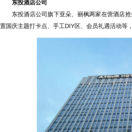
东投酒店公司
东投酒店公司旗下亚朵、丽枫两家在营酒店抢抓
置国庆主题打卡点、手工DIY区、会员礼遇活动等