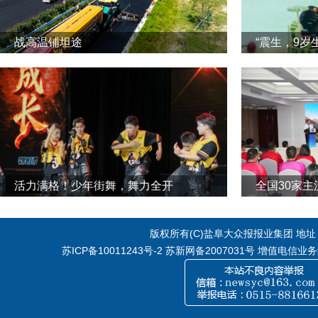
战高温铺坦途
“震生，9岁
活力满格！少年街舞，舞力全开
全国30家
版权所有(C)盐阜大众报报业集团 地址：江
苏ICP备10011243号-2
苏新网备2007031号 增值电信业务