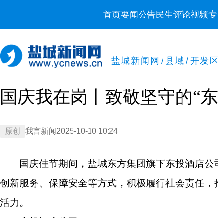
首页
要闻
公告
民生
评论
视频
专
盐城新闻网
/
县域
/
开发
国庆我在岗丨致敬坚守的“东
原创
我言新闻
2025-10-10 10:24
国庆佳节期间，盐城东方集团旗下东投酒店公
创新服务、保障安全等方式，积极履行社会责任，
活力。