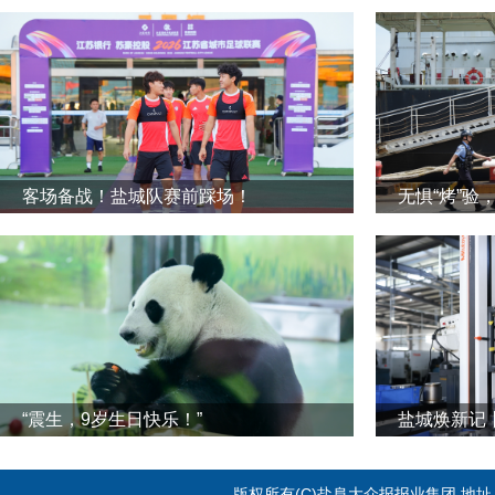
客场备战！盐城队赛前踩场！
无惧“烤”验
“震生，9岁生日快乐！”
版权所有(C)盐阜大众报报业集团 地址：江