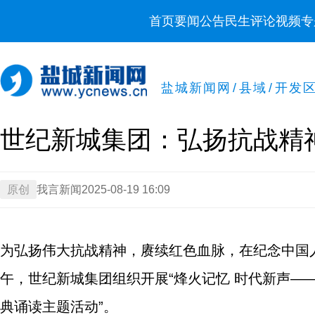
首页
要闻
公告
民生
评论
视频
专
盐城新闻网
/
县域
/
开发
世纪新城集团：弘扬抗战精
原创
我言新闻
2025-08-19 16:09
为弘扬伟大抗战精神，赓续红色血脉，在纪念中国人
午，世纪新城集团组织开展“烽火记忆 时代新声—
典诵读主题活动”。