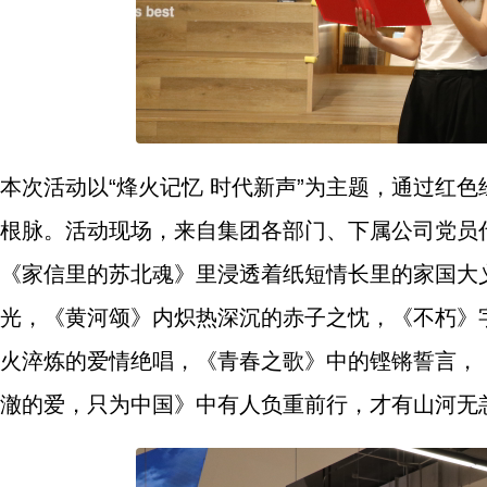
本次活动以“烽火记忆 时代新声”为主题，通过红
根脉。活动现场，来自集团各部门、下属公司党员
《家信里的苏北魂》里浸透着纸短情长里的家国大
光，《黄河颂》内炽热深沉的赤子之忱，《不朽》
火淬炼的爱情绝唱，《青春之歌》中的铿锵誓言，
澈的爱，只为中国》中有人负重前行，才有山河无