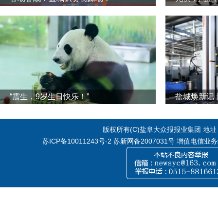
“震生，9岁生日快乐！”
版权所有(C)盐阜大众报报业集团 地址：江
苏ICP备10011243号-2
苏新网备2007031号 增值电信业务