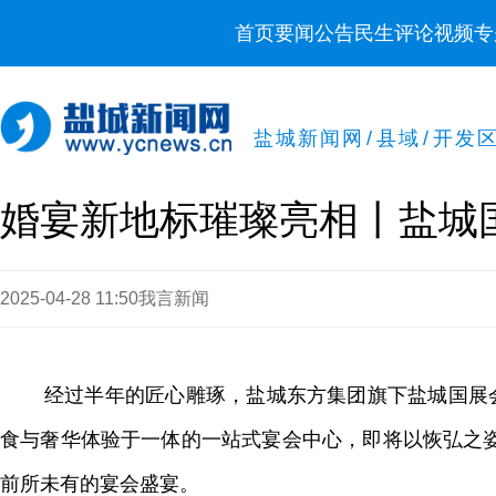
首页
要闻
公告
民生
评论
视频
专
盐城新闻网
/
县域
/
开发
婚宴新地标璀璨亮相丨盐城
2025-04-28 11:50
我言新闻
经过半年的匠心雕琢，盐城东方集团旗下盐城国展
食与奢华体验于一体的一站式宴会中心，即将以恢弘之
前所未有的宴会盛宴。