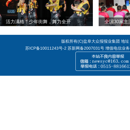
活力满格！少年街舞，舞力全开
全国30家
版权所有(C)盐阜大众报报业集团 地址：江
苏ICP备10011243号-2
苏新网备2007031号 增值电信业务