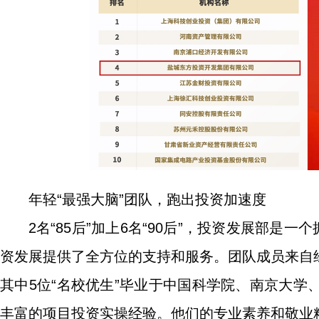
年轻“最强大脑”团队，跑出投资加速度
2名“85后”加上6名“90后”，投资发展部
资发展提供了全方位的支持和服务。团队成员来自
其中5位“名校优生”毕业于中国科学院、南京大
丰富的项目投资实操经验。他们的专业素养和敬业