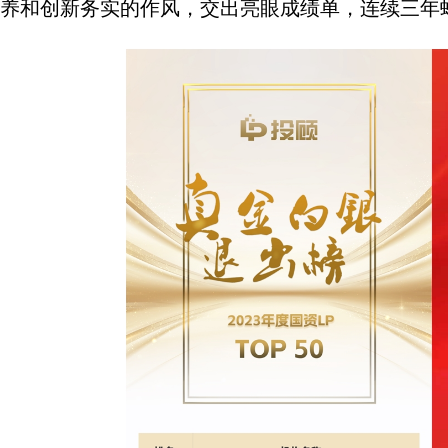
养和创新务实的作风，交出亮眼成绩单，连续三年