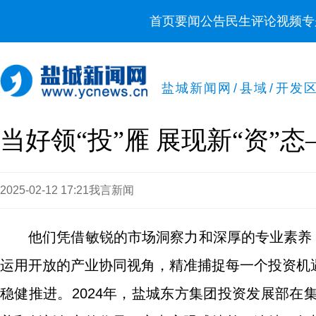
首页
要闻
公告
民生
评论
视频
专
盐城新闻网
/
县域
/
开发
当好领“投”雁 展现新“资
2025-02-12 17:21
我言新闻
他们凭借敏锐的市场洞察力和深厚的专业素养
运用开放的产业协同视角，精准捕捉每一个投资机
稳健推进。2024年，盐城东方集团投资发展部