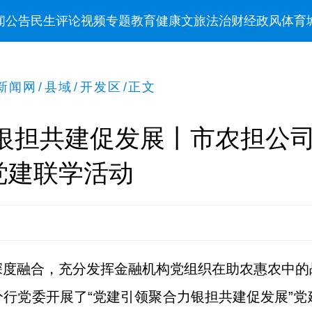
闻
公告
民生
评论
视频
专题
教育
健康
文旅
法治
财经
政风
体育
新闻网
/
县域
/
开发区
/
正文
 银担共建促发展丨市农担公
党建联学活动
深度融合，充分发挥金融机构党组织在助农惠农中的
行党委开展了“党建引领聚合力银担共建促发展”党建