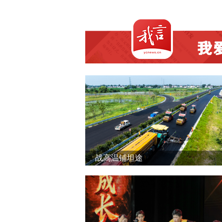
战高温铺坦途