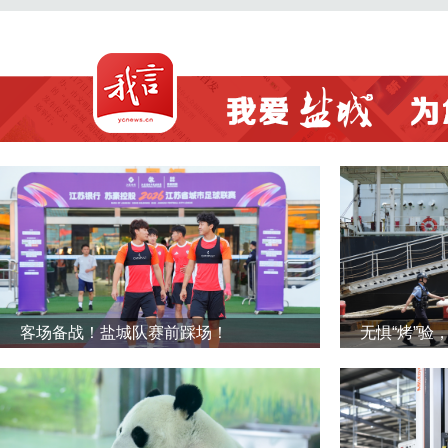
客场备战！盐城队赛前踩场！
无惧“烤”验