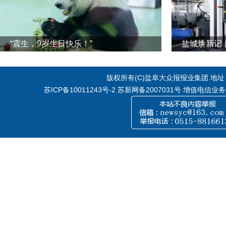
“震生，9岁生日快乐！”
版权所有(C)盐阜大众报报业集团 地址：江
苏ICP备10011243号-2
苏新网备2007031号 增值电信业务