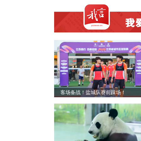
客场备战！盐城队赛前踩场！