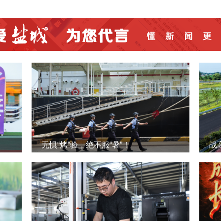
无惧“烤”验，绝不服“暑”！
战