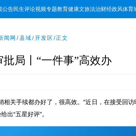
闻
公告
民生
评论
视频
专题
教育
健康
文旅
法治
财经
政风
体育
新闻网
/
县域
/
开发区
/
正文
批局丨“一件事”高效办
销相关手续都办好了，很高效。”近日，在接受回
给出“五星好评”。