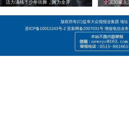
活力满格！少年街舞，舞力全开
全国30家
版权所有(C)盐阜大众报报业集团 地址：江
苏ICP备10011243号-2
苏新网备2007031号 增值电信业务