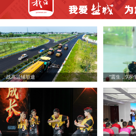
战高温铺坦途
“震生，9岁