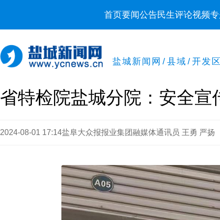
首页
要闻
公告
民生
评论
视频
专
盐城新闻网
/
县域
/
开发
省特检院盐城分院：安全宣
2024-08-01 17:14
盐阜大众报报业集团融媒体通讯员 王勇 严扬