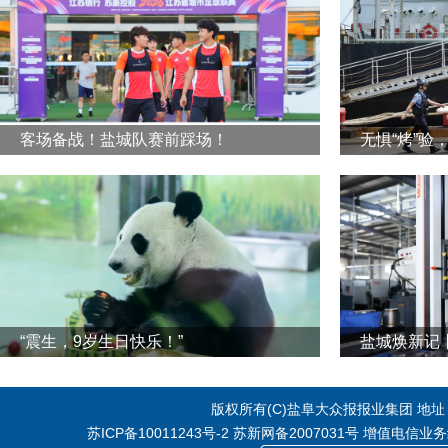
客场备战！盐城队赛前踩场！
无惧“烤”验
“震生，9岁生日快乐！”
版权所有(C)盐阜大众报报业集团 地址：江
苏ICP备10011243号-2
苏新网备2007031号 增值电信业务