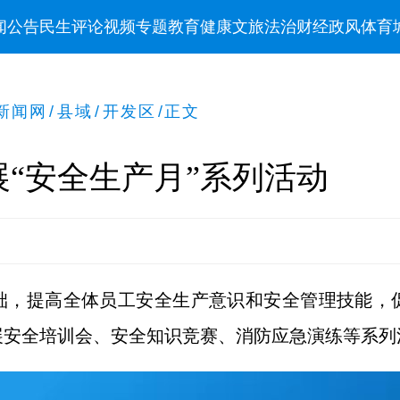
闻
公告
民生
评论
视频
专题
教育
健康
文旅
法治
财经
政风
体育
新闻网
/
县域
/
开发区
/
正文
“安全生产月”系列活动
础，提高全体员工安全生产意识和安全管理技能，
展安全培训会、安全知识竞赛、消防应急演练等系列