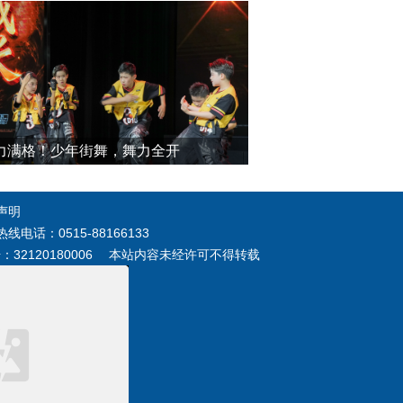
力满格！少年街舞，舞力全开
声明
电话：0515-88166133
号：32120180006 本站内容未经许可不得转载