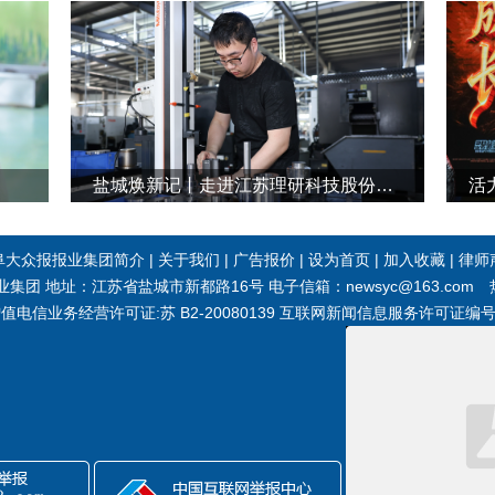
盐城焕新记丨走进江苏理研科技股份有限公司
活
阜大众报报业集团简介
|
关于我们
|
广告报价
|
设为首页
|
加入收藏
|
律师
团 地址：江苏省盐城市新都路16号 电子信箱：newsyc@163.com 热线
 增值电信业务经营许可证:苏 B2-20080139 互联网新闻信息服务许可证编