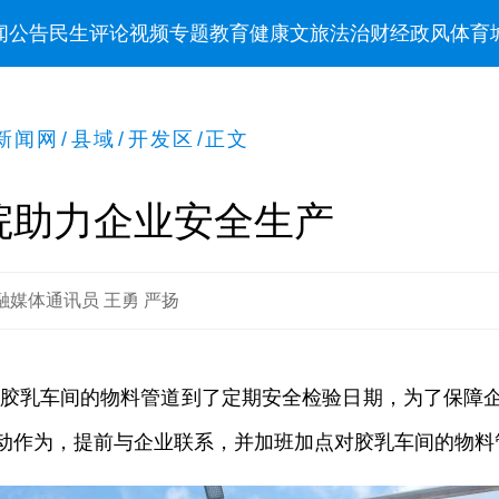
闻
公告
民生
评论
视频
专题
教育
健康
文旅
法治
财经
政风
体育
新闻网
/
县域
/
开发区
/
正文
院助力企业安全生产
融媒体通讯员 王勇 严扬
胶乳车间的物料管道到了定期安全检验日期，为了保障
动作为，提前与企业联系，并加班加点对胶乳车间的物料