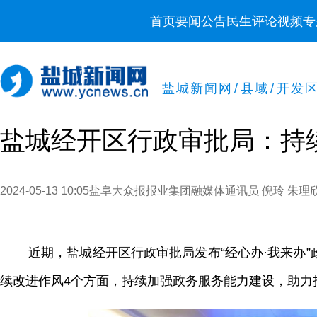
首页
要闻
公告
民生
评论
视频
专
盐城新闻网
/
县域
/
开发
盐城经开区行政审批局：持
2024-05-13 10:05
盐阜大众报报业集团融媒体通讯员 倪玲 朱理欣
近期，盐城经开区行政审批局发布“经心办·我来办
续改进作风4个方面，持续加强政务服务能力建设，助力