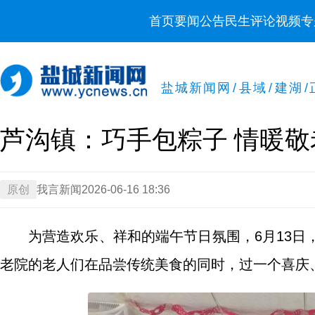
首页
要闻
公告
民生
评论
视频
专
盐城新闻网
/
县域
/
建湖
/
芦沟镇：巧手包粽子 情暖敬
原创
我言新闻
2026-06-16 18:36
为营造欢乐、祥和的端午节日氛围，6月13日
老院的老人们在品尝传统美食的同时，过一个喜庆