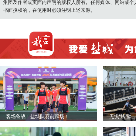
集团及作者或页面内声明的版权人所有。任何媒体、网站或个
书面授权的，在使用时必须注明上述来源。
客场备战！盐城队赛前踩场！
无惧“烤”验