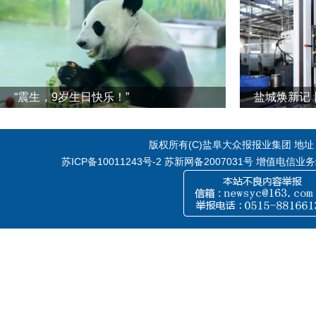
“震生，9岁生日快乐！”
版权所有(C)盐阜大众报报业集团 地址：江
苏ICP备10011243号-2
苏新网备2007031号 增值电信业务