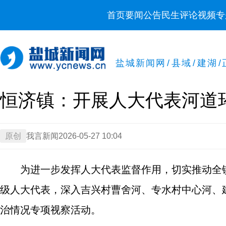
首页
要闻
公告
民生
评论
视频
专
盐城新闻网
/
县域
/
建湖
/
恒济镇：开展人大代表河道
原创
我言新闻
2026-05-27 10:04
为进一步发挥人大代表监督作用，切实推动全
级人大代表，深入吉兴村曹舍河、专水村中心河、
治情况专项视察活动。