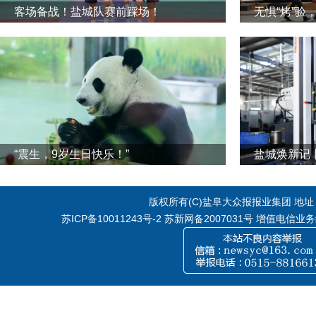
客场备战！盐城队赛前踩场！
无惧“烤”验
“震生，9岁生日快乐！”
版权所有(C)盐阜大众报报业集团 地址：江
苏ICP备10011243号-2
苏新网备2007031号 增值电信业务